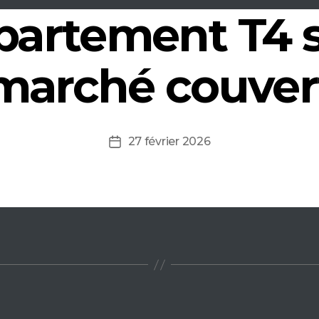
partement T4 
marché couver
27 février 2026
Date
de
l’article