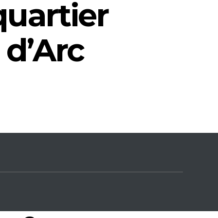
uartier
 d’Arc