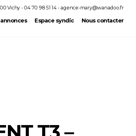
00 Vichy - 04 70 98 51 14 -
agence-mary@wanadoo.fr
s annonces
Espace syndic
Nous contacter
NT T3 –