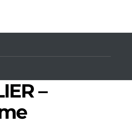
IER –
ome