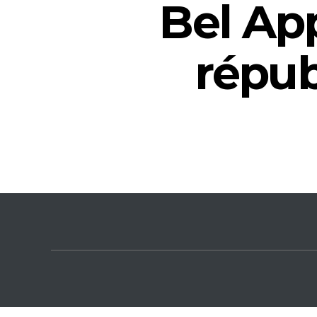
Bel Ap
répub