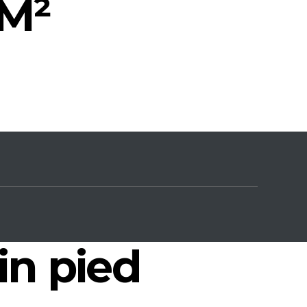
2M²
in pied