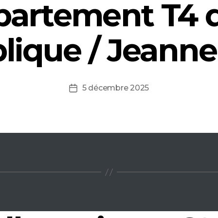
partement T4 q
lique / Jeanne
5 décembre 2025
Date
de
l’article