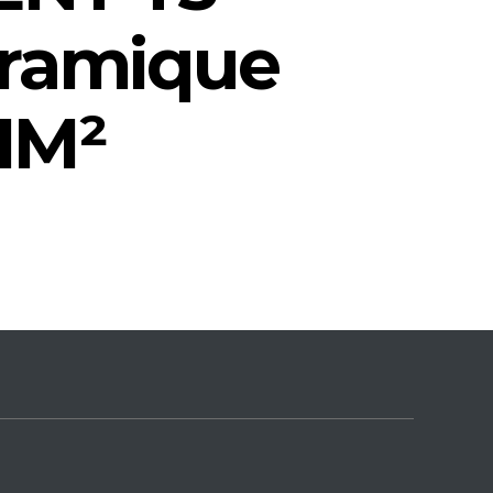
oramique
81M²