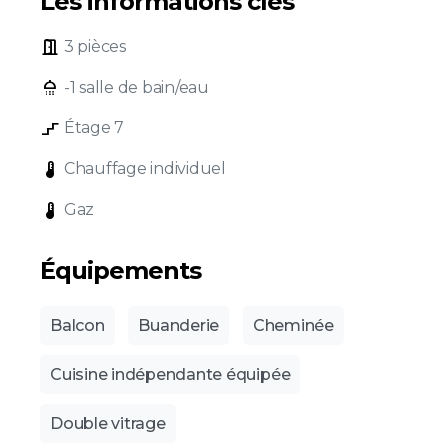
Les informations clés
door_open
3 pièces
shower
-1 salle de bain/eau
stairs_2
Étage 7
device_thermostat
Chauffage individuel
device_thermostat
Gaz
Équipements
Balcon
Buanderie
Cheminée
Cuisine indépendante équipée
Double vitrage