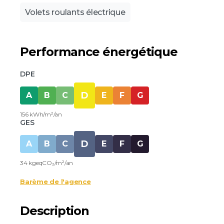
Volets roulants électrique
Performance énergétique
DPE
D
A
B
C
E
F
G
156 kWh/m²/an
GES
D
A
B
C
E
F
G
34 kgeqCO₂/m²/an
Barème de l'agence
Description