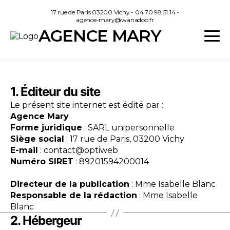
Panneau de gestion des cookies
17 rue de Paris 03200 Vichy - 04 70 98 51 14 -
agence-mary@wanadoo.fr
Mentions légales
AGENCE MARY
1. Éditeur du site
Le présent site internet est édité par :
Agence Mary
Forme juridique
: SARL unipersonnelle
Siège social
: 17 rue de Paris, 03200 Vichy
E-mail
: contact@optiweb
Numéro SIRET
: 89201594200014
Directeur de la publication
: Mme Isabelle Blanc
Responsable de la rédaction
: Mme Isabelle
Blanc
2. Hébergeur