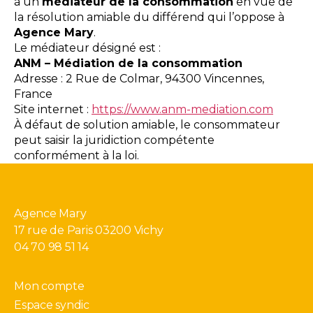
à un
médiateur de la consommation
en vue de
la résolution amiable du différend qui l’oppose à
Agence Mary
.
Le médiateur désigné est :
ANM – Médiation de la consommation
Adresse : 2 Rue de Colmar, 94300 Vincennes,
France
Site internet :
https://www.anm-mediation.com
À défaut de solution amiable, le consommateur
peut saisir la juridiction compétente
conformément à la loi.
Agence Mary
17 rue de Paris 03200 Vichy
04 70 98 51 14
Mon compte
Espace syndic