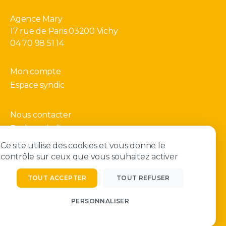
Agence Mary
17 rue de Paris 03200 Vichy
04 70 98 51 14
Mon compte
Espace syndic
Nous contacter
Barème de l’agence
Gérer mes cookies
Ce site utilise des cookies et vous donne le
contrôle sur ceux que vous souhaitez activer
TOUT ACCEPTER
TOUT REFUSER
© 2026
Agence Mary
PERSONNALISER
Politique de confidentialité