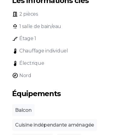
Les informations clés
door_open
2 pièces
shower
1 salle de bain/eau
stairs_2
Étage 1
device_thermostat
Chauffage individuel
device_thermostat
Électrique
explore
Nord
Équipements
Balcon
Cuisine indépendante aménagée