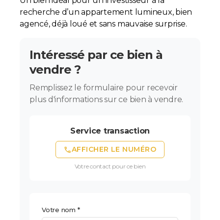
Un bien idéal pour un investisseur à la
recherche d’un appartement lumineux, bien
agencé, déjà loué et sans mauvaise surprise.
Intéressé par ce bien à
vendre ?
Remplissez le formulaire pour recevoir
plus d'informations sur ce bien à vendre.
Service transaction
phone
AFFICHER LE NUMÉRO
Votre contact pour ce bien
Votre nom *