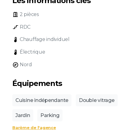
Les informations clés
door_open
2 pièces
stairs_2
RDC
device_thermostat
Chauffage individuel
device_thermostat
Électrique
explore
Nord
Équipements
Cuisine indépendante
Double vitrage
Jardin
Parking
Barème de l'agence