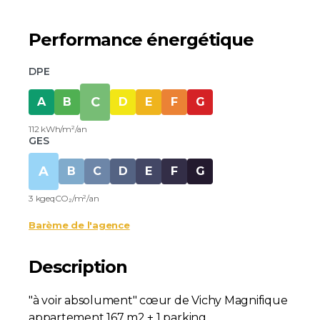
Performance énergétique
DPE
C
A
B
D
E
F
G
112 kWh/m²/an
GES
A
B
C
D
E
F
G
3 kgeqCO₂/m²/an
Barème de l'agence
Description
"à voir absolument" cœur de Vichy Magnifique
appartement 167 m2 + 1 parking