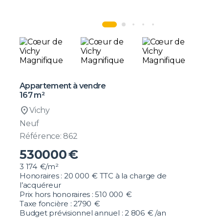
Appartement à vendre
167 m²
location_on
Vichy
Neuf
Référence: 862
530000
€
3 174
€/m²
Honoraires :
20 000
€ TTC
à la charge de
l’acquéreur
Prix hors honoraires : 510 000
€
Taxe foncière :
2790
€
Budget prévisionnel annuel :
2 806
€ /an