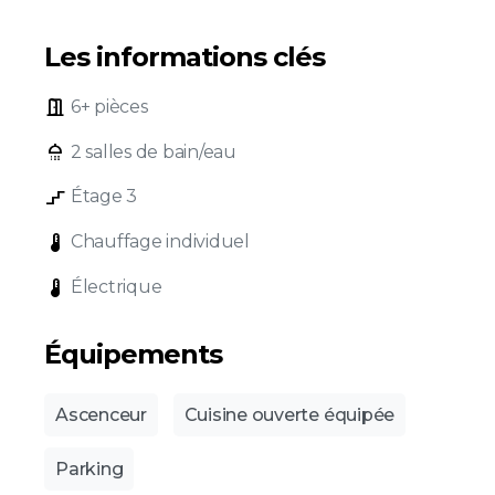
Les informations clés
door_open
6+ pièces
shower
2 salles de bain/eau
stairs_2
Étage 3
device_thermostat
Chauffage individuel
device_thermostat
Électrique
Équipements
Ascenceur
Cuisine ouverte équipée
Parking