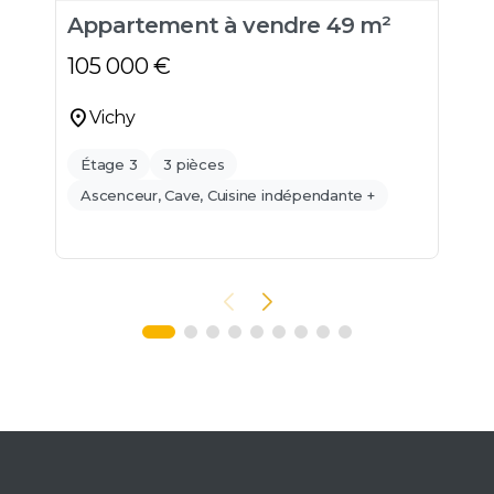
Appartement à vendre 49 m²
A
105 000
€
9
location_on
location_o
Vichy
Étage 3
3 pièces
Ascenceur, Cave, Cuisine indépendante +
C