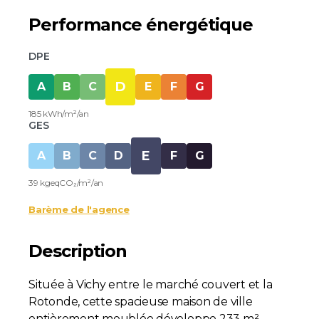
Performance énergétique
DPE
D
A
B
C
E
F
G
185 kWh/m²/an
GES
E
A
B
C
D
F
G
39 kgeqCO₂/m²/an
Barème de l'agence
Description
Située à Vichy entre le marché couvert et la
Rotonde, cette spacieuse maison de ville
entièrement meublée développe 233 m²