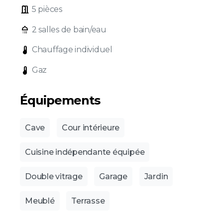
door_open
5 pièces
shower
2 salles de bain/eau
device_thermostat
Chauffage individuel
device_thermostat
Gaz
Équipements
Cave
Cour intérieure
Cuisine indépendante équipée
Double vitrage
Garage
Jardin
Meublé
Terrasse