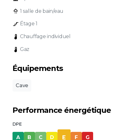
shower
1 salle de bain/eau
stairs_2
Étage 1
device_thermostat
Chauffage individuel
device_thermostat
Gaz
Équipements
Cave
Performance énergétique
DPE
E
A
B
C
D
F
G