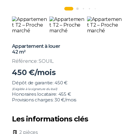
Appartement à louer
42 m²
Référence: SOUIL
450
€/mois
Dépôt de garantie: 450 €
(Exigible à la signature du bail)
Honoraires locataire: 455 €
Provisions charges: 30 €/mois
Les informations clés
door_open
2 pièces