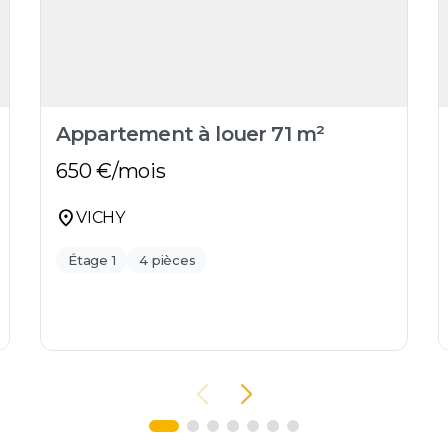
Appartement à louer 71 m²
650
€/mois
location_on
VICHY
Étage 1
4 pièces