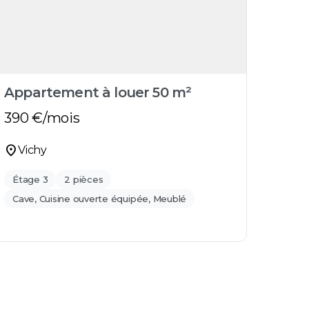
Appartement à louer 50 m²
Appa
390
€/mois
330
location_on
location_on
Vichy
Vi
Étage 3
2 pièces
1 piè
Cave, Cuisine ouverte équipée, Meublé