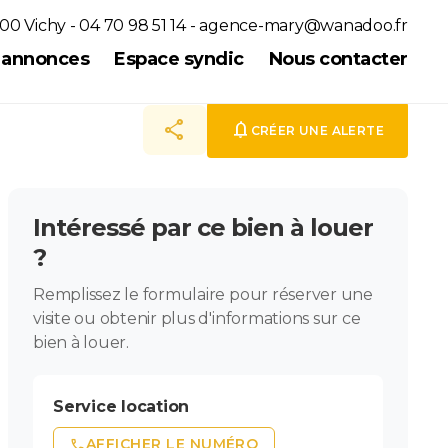
00 Vichy - 04 70 98 51 14 -
agence-mary@wanadoo.fr
s annonces
Espace syndic
Nous contacter
share
notifications
CRÉER UNE ALERTE
Intéressé par ce bien à louer
?
Remplissez le formulaire pour réserver une
visite ou obtenir plus d'informations sur ce
bien à louer.
Service location
phone
AFFICHER LE NUMÉRO