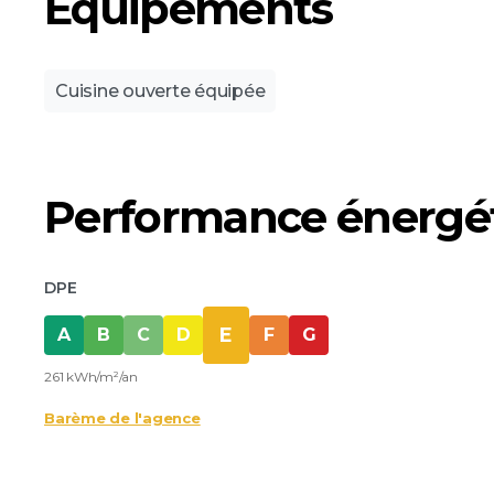
Équipements
Cuisine ouverte équipée
Performance énergé
DPE
E
A
B
C
D
F
G
261 kWh/m²/an
Barème de l'agence