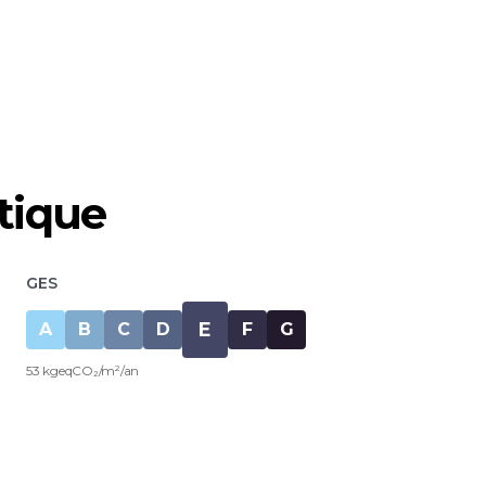
tique
GES
E
A
B
C
D
F
G
53 kgeqCO₂/m²/an