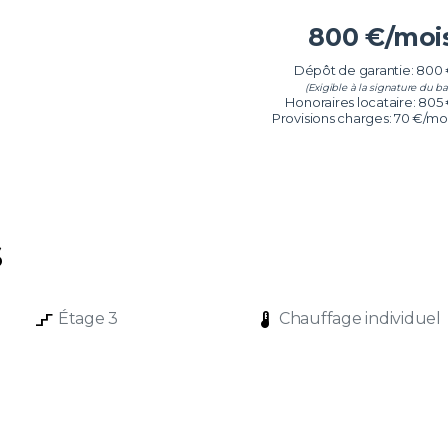
800
€/moi
Dépôt de garantie: 800
(Exigible à la signature du bai
Honoraires locataire: 805
Provisions charges: 70 €/mo
s
stairs_2
device_thermostat
Étage 3
Chauffage individuel