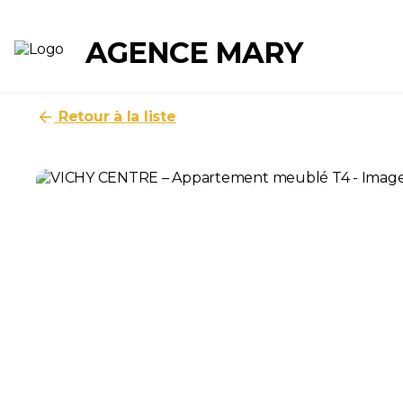
Panneau de gestion des cookies
AGENCE MARY
Accueil
Biens à louer
Appartement
Vichy
arrow_back
Retour à la liste