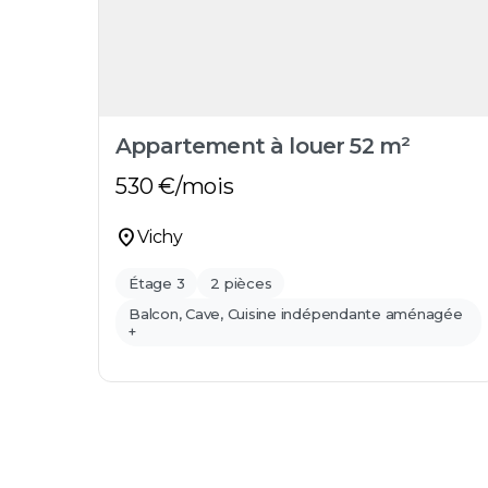
Appartement à louer 52 m²
530
€/mois
location_on
Vichy
Étage 3
2 pièces
Balcon, Cave, Cuisine indépendante aménagée
+