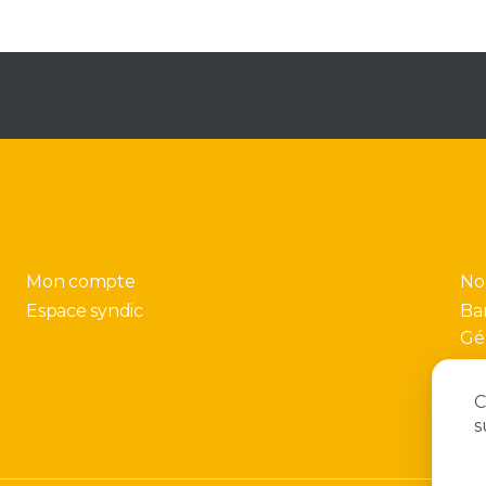
Mon compte
No
Espace syndic
Ba
Gé
C
s