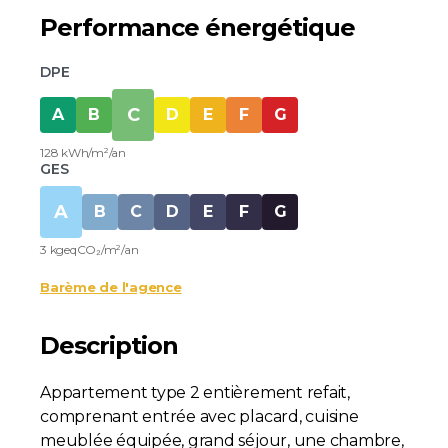
Performance énergétique
DPE
C
A
B
D
E
F
G
128 kWh/m²/an
GES
A
B
C
D
E
F
G
3 kgeqCO₂/m²/an
Barème de l'agence
Description
Appartement type 2 entièrement refait,
comprenant entrée avec placard, cuisine
meublée équipée, grand séjour, une chambre,