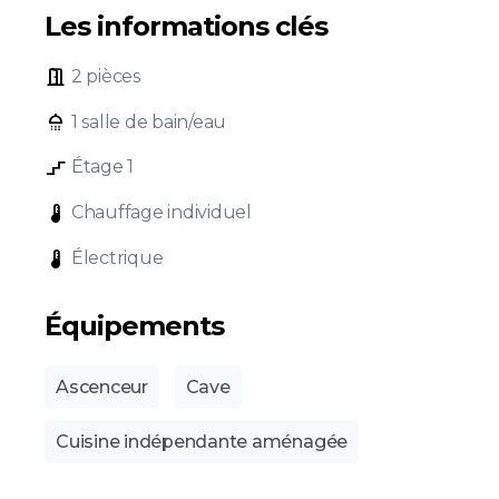
Les informations clés
door_open
2 pièces
shower
1 salle de bain/eau
stairs_2
Étage 1
device_thermostat
Chauffage individuel
device_thermostat
Électrique
Équipements
Ascenceur
Cave
Cuisine indépendante aménagée