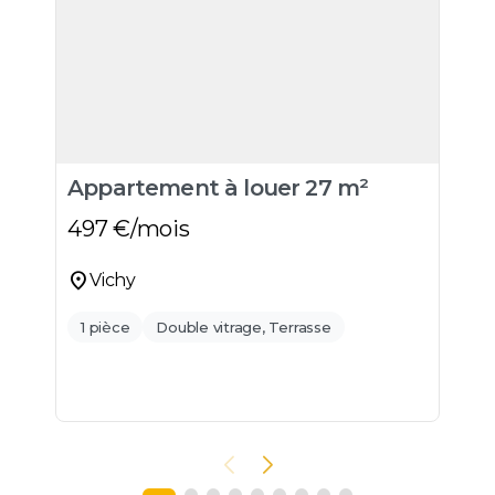
Appartement à louer 27 m²
A
497
€/mois
4
location_on
location_o
Vichy
1 pièce
Double vitrage, Terrasse
É