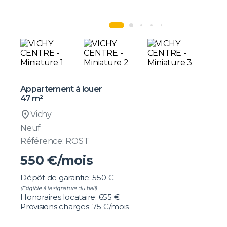
Appartement à louer
47 m²
location_on
Vichy
Neuf
Référence: ROST
550
€/mois
Dépôt de garantie: 550 €
(Exigible à la signature du bail)
Honoraires locataire: 655 €
Provisions charges: 75 €/mois