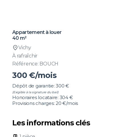
Appartement à louer
40 m²
location_on
Vichy
À rafraîchir
Référence: BOUCH
300
€/mois
Dépôt de garantie: 300 €
(Exigible à la signature du bail)
Honoraires locataire: 304 €
Provisions charges: 20 €/mois
Les informations clés
door_open
1 pièce