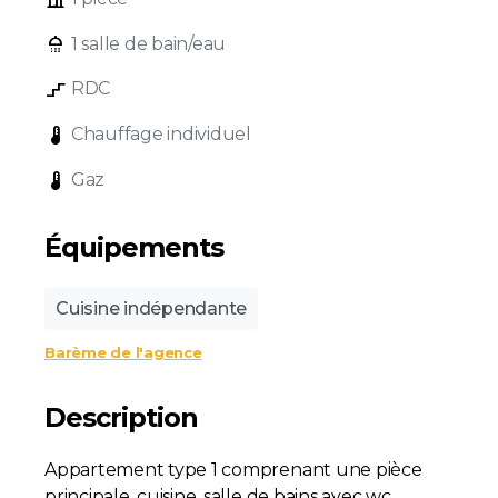
shower
1 salle de bain/eau
stairs_2
RDC
device_thermostat
Chauffage individuel
device_thermostat
Gaz
Équipements
Cuisine indépendante
Barème de l'agence
Description
Appartement type 1 comprenant une pièce
principale, cuisine, salle de bains avec wc.