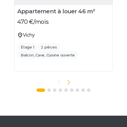
Appartement à louer 46 m²
A
470
€/mois
5
location_on
location_o
Vichy
Étage 1
2 pièces
Balcon, Cave, Cuisine ouverte
B