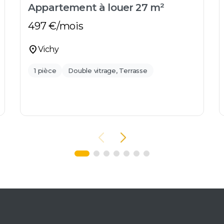
Appartement à louer 27 m²
497
€/mois
location_on
Vichy
1 pièce
Double vitrage, Terrasse