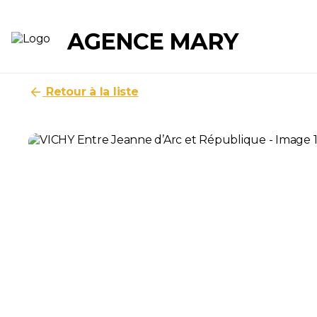
Panneau de gestion des cookies
AGENCE MARY
Accueil
Biens à louer
Appartement
Vichy
arrow_back
Retour à la liste