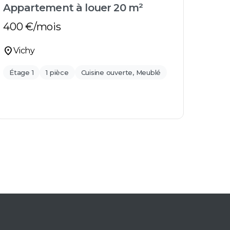
Appartement à louer 20 m²
Appa
400
€/mois
580
location_on
location_on
Vichy
Vi
Étage 1
1 pièce
Cuisine ouverte, Meublé
Étag
Balc