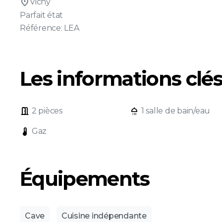
location_on
Vichy
Parfait état
Référence: LEA
Les informations clé
door_open
shower
2 pièces
1 salle de bain/eau
device_thermostat
Gaz
Équipements
Cave
Cuisine indépendante