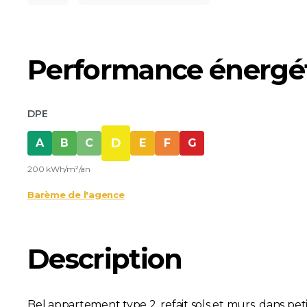
Performance énergé
DPE
D
A
B
C
E
F
G
200 kWh/m²/an
Barème de l'agence
Description
Bel appartement type 2, refait sols et murs, dans pet