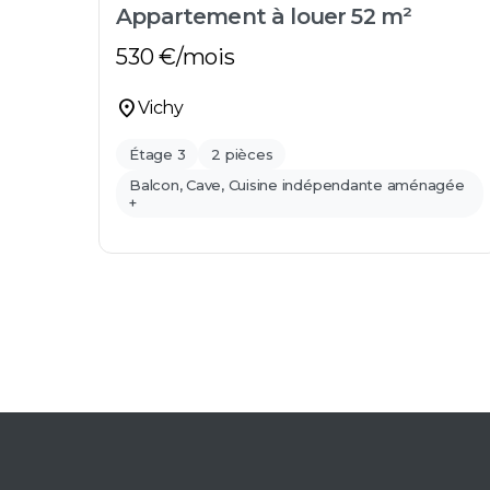
Appartement à louer 52 m²
530
€/mois
location_on
Vichy
Étage 3
2 pièces
Balcon, Cave, Cuisine indépendante aménagée
+