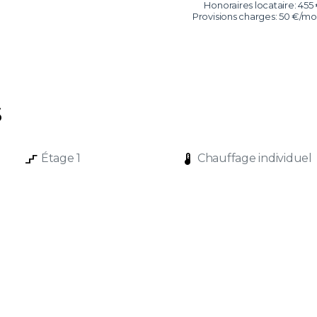
Honoraires locataire: 455
Provisions charges: 50 €/mo
s
stairs_2
device_thermostat
Étage 1
Chauffage individuel