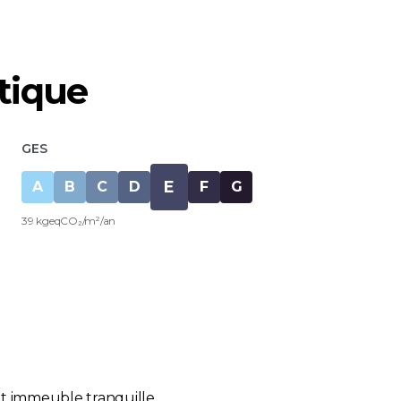
tique
GES
E
A
B
C
D
F
G
39 kgeqCO₂/m²/an
it immeuble tranquille.